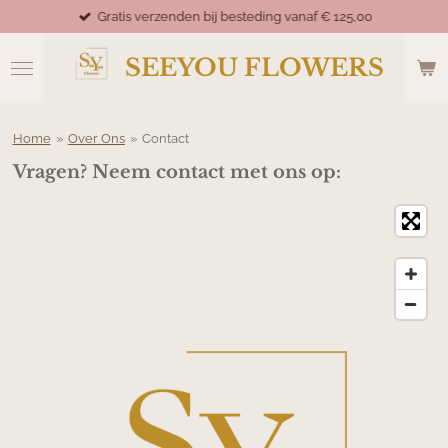
Gratis verzenden bij besteding vanaf € 125,00
Ga
direct
naar
SEEYOU FLOWERS
de
hoofdinhoud
Home
»
Over Ons
»
Contact
Vragen? Neem contact met ons op: