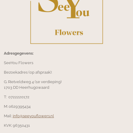
Adresgegevens:
SeeYou Flowers
Bezoekadres (op afspraak):
G. Rietveldweg 4 (1e verdieping)
1703 DD Heerhugowaard
T: 0722220172
M: 0629395434
Mail:
info@seeyouflowers.nl
KVK:
96350431