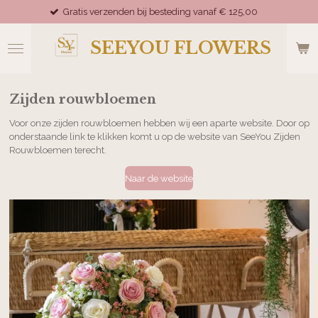
 bij besteding vanaf € 125,00
Zijdeboeketten word
Ga
direct
naar
SEEYOU FLOWERS
de
hoofdinhoud
Zijden rouwbloemen
Voor onze zijden rouwbloemen hebben wij een aparte website. Door op
onderstaande link te klikken komt u op de website van SeeYou Zijden
Rouwbloemen terecht.
Naar de website