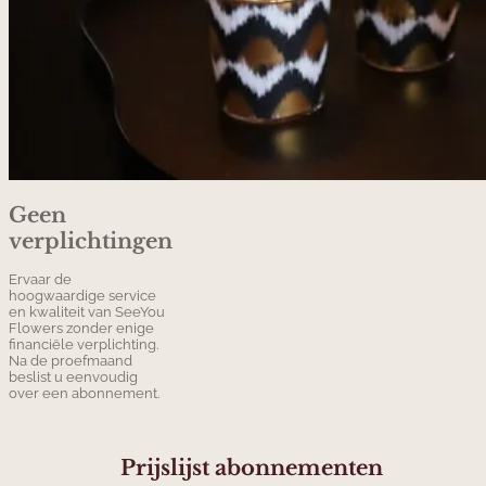
Geen
verplichtingen
Ervaar de
hoogwaardige service
en kwaliteit van SeeYou
Flowers zonder enige
financiële verplichting.
Na de proefmaand
beslist u eenvoudig
over een abonnement.
Prijslijst abonnementen