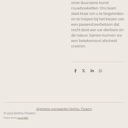
onze duurzame kunst
rouwboeketten. Ons team
staat klaar om u te begeleiden
en te helpen bij het kiezen van
een passend eerbetoon dat
recht doet aan uw dierbare en
de natuur. Samen kunnen we
een betekenisvol afscheid
creëren.
D
D
S
D
e
e
h
e
l
e
a
l
e
l
r
e
n
e
n
Algemene voorwaarden SeeYou Flowers
© 2023 SeeYou Flowers
Powered by
JouwWeb