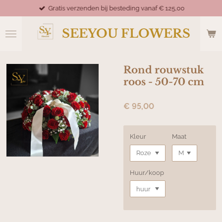
Gratis verzenden bij besteding vanaf € 125,00
Ga
direct
naar
SEEYOU FLOWERS
de
hoofdinhoud
Rond rouwstuk
roos - 50-70 cm
€ 95,00
Kleur
Maat
Huur/koop