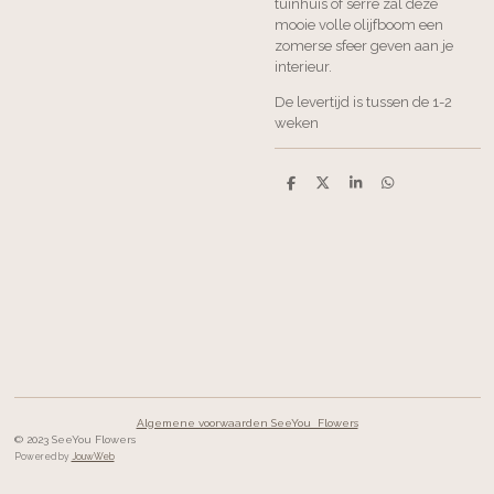
tuinhuis of serre zal deze
mooie volle olijfboom een
zomerse sfeer geven aan je
interieur.
De levertijd is tussen de 1-2
weken
D
D
S
D
e
e
h
e
l
e
a
l
e
l
r
e
n
e
n
Algemene voorwaarden SeeYou Flowers
© 2023 SeeYou Flowers
Powered by
JouwWeb