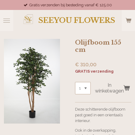
Gratis verzenden bij besteding vanaf € 125,00
Ga
direct
naar
SEEYOU FLOWERS
de
hoofdinhoud
Olijfboom 155
cm
€ 310,00
GRATIS verzending
In
winkelwagen
Deze schitterende olijfboom
past goed in een orientaals
interieur.
Ook in de overkapping,