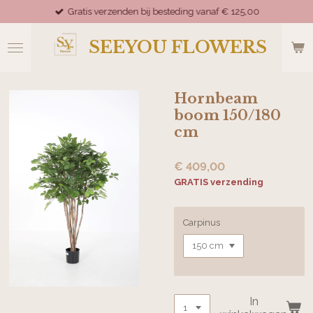
Gratis verzenden bij besteding vanaf € 125,00
Ga
direct
naar
SEEYOU FLOWERS
de
hoofdinhoud
Hornbeam
boom 150/180
cm
€ 409,00
GRATIS verzending
Carpinus
In