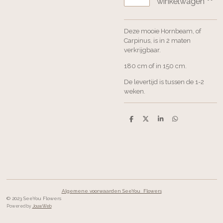
winkelwagen
Deze mooie Hornbeam, of
Carpinus, is in 2 maten
verkrijgbaar.
180 cm of in 150 cm.
De levertijd is tussen de 1-2
weken.
D
D
S
D
e
e
h
e
l
e
a
l
e
l
r
e
n
e
n
Algemene voorwaarden SeeYou Flowers
© 2023 SeeYou Flowers
Powered by
JouwWeb