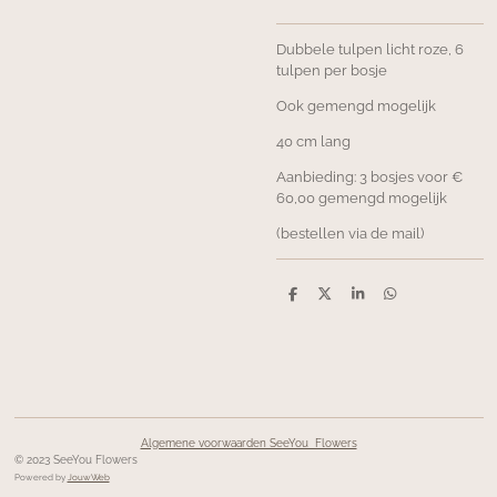
Dubbele tulpen licht roze, 6
tulpen per bosje
Ook gemengd mogelijk
40 cm lang
Aanbieding: 3 bosjes voor €
60,00 gemengd mogelijk
(bestellen via de mail)
D
D
S
D
e
e
h
e
l
e
a
l
e
l
r
e
n
e
n
Algemene voorwaarden SeeYou Flowers
© 2023 SeeYou Flowers
Powered by
JouwWeb