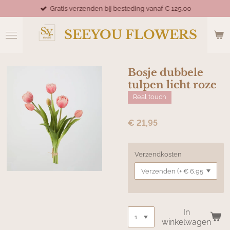
Gratis verzenden bij besteding vanaf € 125,00
Ga
direct
naar
SEEYOU FLOWERS
de
hoofdinhoud
Bosje dubbele
tulpen licht roze
Real touch
€ 21,95
Verzendkosten
In
winkelwagen