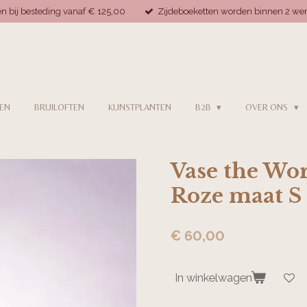
n bij besteding vanaf € 125,00
Zijdeboeketten worden binnen 2 w
MEN
BRUILOFTEN
KUNSTPLANTEN
B2B
OVER ONS
Vase the Wo
Roze maat S
€ 60,00
In winkelwagen