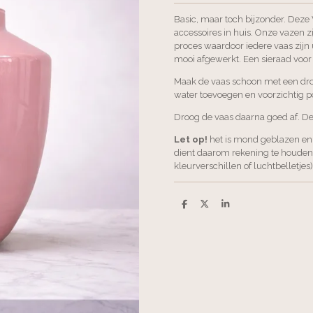
Basic, maar toch bijzonder. Deze 
accessoires in huis. Onze vazen 
proces waardoor iedere vaas zijn
mooi afgewerkt. Een sieraad voor e
Maak de vaas schoon met een droo
water toevoegen en voorzichtig po
Droog de vaas daarna goed af. De 
Let op!
het is mond geblazen en
dient daarom rekening te houden m
kleurverschillen of luchtbelletjes)
D
D
S
e
e
h
l
e
a
e
l
r
n
e