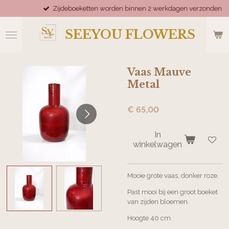
Zijdeboeketten worden binnen 2 werkdagen verzonden
Ga
direct
naar
SEEYOU FLOWERS
de
hoofdinhoud
Vaas Mauve
Metal
€ 65,00
In
winkelwagen
Mooie grote vaas, donker roze.
Past mooi bij een groot boeket
van zijden bloemen.
Hoogte 40 cm.