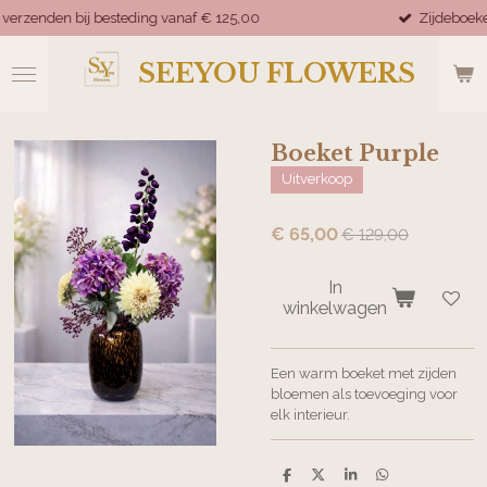
 vanaf € 125,00
Zijdeboeketten worden binnen 2 w
Ga
direct
naar
SEEYOU FLOWERS
de
hoofdinhoud
Boeket Purple
Uitverkoop
€ 65,00
€ 129,00
In
winkelwagen
Een warm boeket met zijden
bloemen als toevoeging voor
elk interieur.
D
D
S
D